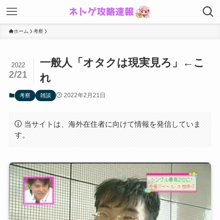
ホーム
考察
一般人「オタクは現実見ろ」←こ
2022
2/21
れ
2022年2月21日
考察
雑談
当サイトは、海外在住者に向けて情報を発信していま
す。