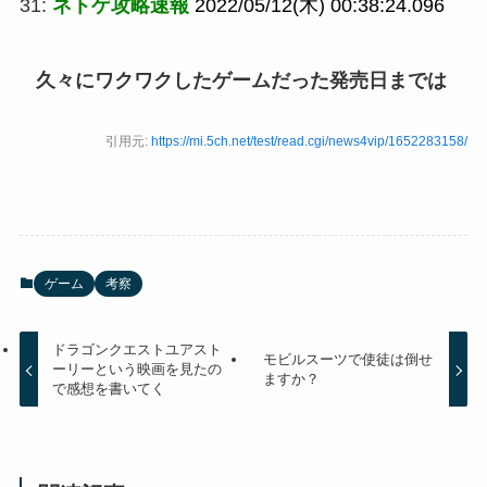
31:
ネトゲ攻略速報
2022/05/12(木) 00:38:24.096
久々にワクワクしたゲームだった発売日までは
引用元:
https://mi.5ch.net/test/read.cgi/news4vip/1652283158/
ゲーム
考察
ドラゴンクエストユアスト
モビルスーツで使徒は倒せ
ーリーという映画を見たの
ますか？
で感想を書いてく