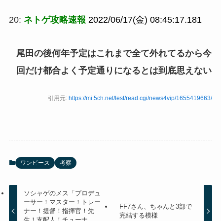
20:
ネトゲ攻略速報
2022/06/17(金) 08:45:17.181
尾田の後何年予定はこれまで全て外れてるから今
回だけ都合よく予定通りになるとは到底思えない
引用元:
https://mi.5ch.net/test/read.cgi/news4vip/1655419663/
ワンピース
考察
ソシャゲのメス「プロデュ
ーサー！マスター！トレー
FF7さん、ちゃんと3部で
ナー！提督！指揮官！先
完結する模様
生！支配人！チューナ