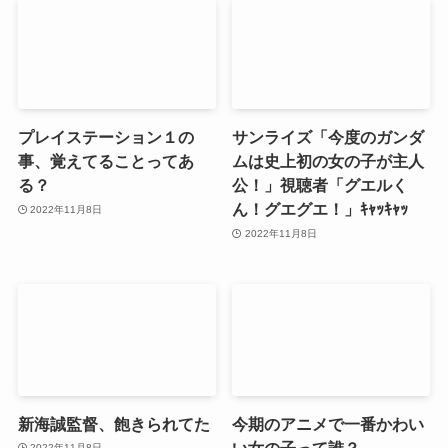
プレイステーション１の
サンライズ「今度のガンダ
事、覚えてることってあ
ムは史上初の女の子が主人
る？
公！」視聴者「グエルく
ん！グエグエ！」ｷｬｯｷｬｯ
2022年11月8日
2022年11月8日
新海誠監督、飽きられてた
今期のアニメで一番かわい
い女の子って誰？
2022年11月8日