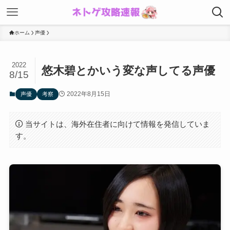
ホーム
声優
2022
悠木碧とかいう変な声してる声優
8/15
2022年8月15日
声優
考察
当サイトは、海外在住者に向けて情報を発信していま
す。