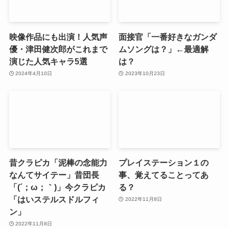
映像作品にも出演！人気声
面接官「一番好きなガンダ
優・津田健次郎がこれまで
ムソングは？」←最適解
演じた人気キャラ5選
は？
2024年4月10日
2023年10月23日
昔クラピカ「泥棒の念能力
プレイステーション１の
なんてサイテー」昔団長
事、覚えてることってあ
「(´；ω；｀)」今クラピカ
る？
「はいステルスドルフィ
2022年11月8日
ン」
2022年11月8日