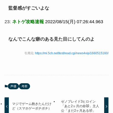
監督感がすごいよな
23:
ネトゲ攻略速報
2022/08/15(月) 07:26:44.963
なんでこんな癖のある見た目にしてんのよ
引用元:
https://mi.5ch.net/test/read.cgi/news4vip/1660515160/
声優
考察
ゼノブレイド3ヒロイン
マジでゲーム飽きたんだけ
「あと2ヶ月の命😿」主人
ど（スマホゲーポチポチ）
公「まだ2ヶ月ある🤣」