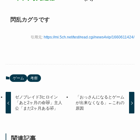
閃乱カグラです
引用元:
https://mi.5ch.net/test/read.cgi/news4vip/1660611424/
ゲーム
考察
ゼノブレイド3ヒロイン
「おっさんになるとゲーム
「あと2ヶ月の命😿」主人
が出来なくなる」←これの
公「まだ2ヶ月ある🤣」
原因
関連記事