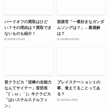
ハードオフの買取はひど
面接官「一番好きなガンダ
い？その理由は？買取でき
ムソングは？」←最適解
ないものも紹介！
は？
2025年7月10日
2023年10月23日
昔クラピカ「泥棒の念能力
プレイステーション１の
なんてサイテー」昔団長
事、覚えてることってあ
「(´；ω；｀)」今クラピカ
る？
「はいステルスドルフィ
2022年11月8日
ン」