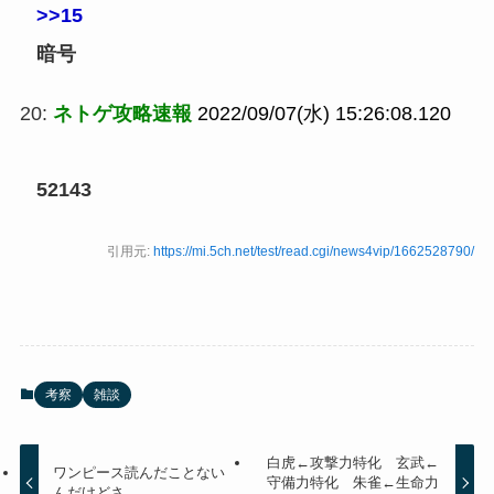
>>15
暗号
20:
ネトゲ攻略速報
2022/09/07(水) 15:26:08.120
52143
引用元:
https://mi.5ch.net/test/read.cgi/news4vip/1662528790/
考察
雑談
白虎←攻撃力特化 玄武←
ワンピース読んだことない
守備力特化 朱雀←生命力
んだけどさ