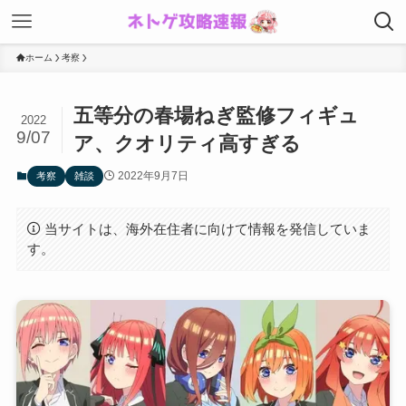
ホーム
考察
五等分の春場ねぎ監修フィギュ
2022
9/07
ア、クオリティ高すぎる
2022年9月7日
考察
雑談
当サイトは、海外在住者に向けて情報を発信していま
す。