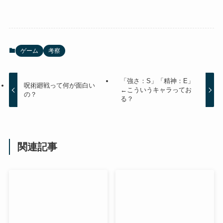
ゲーム
考察
「強さ：S」「精神：E」
呪術廻戦って何が面白い
←こういうキャラってお
の？
る？
関連記事