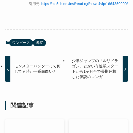
引用元:
https://mi.5ch.net/test/read.cgi/news4vip/1664350900/
ワンピース
考察
少年ジャンプの「ルリドラ
モンスターハンターって何
ゴン」とかいう連載スター
してる時が一番面白い?
トから1ヶ月半で長期休載
した伝説のマンガ
関連記事