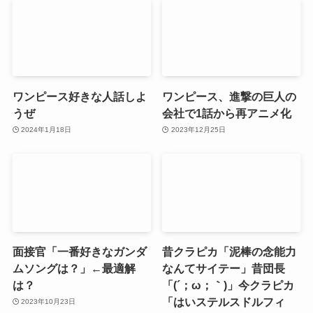
ワンピース好きな人話しよ
ワンピース、進撃の巨人の
うぜ
会社で1話から再アニメ化
2024年1月18日
2023年12月25日
面接官「一番好きなガンダ
昔クラピカ「泥棒の念能力
ムソングは？」←最適解
なんてサイテー」昔団長
は？
「(´；ω；｀)」今クラピカ
「はいステルスドルフィ
2023年10月23日