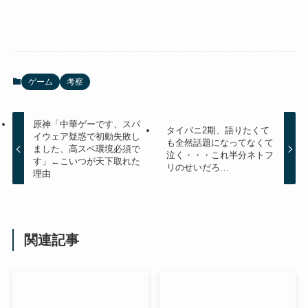
ゲーム
考察
原神「中華ゲーです、スパ
タイバニ2期、語りたくて
イウェア疑惑で初動失敗し
も全然話題になってなくて
ました、高スペ環境必須で
泣く・・・これ半分ネトフ
す」←こいつが天下取れた
リのせいだろ…
理由
関連記事