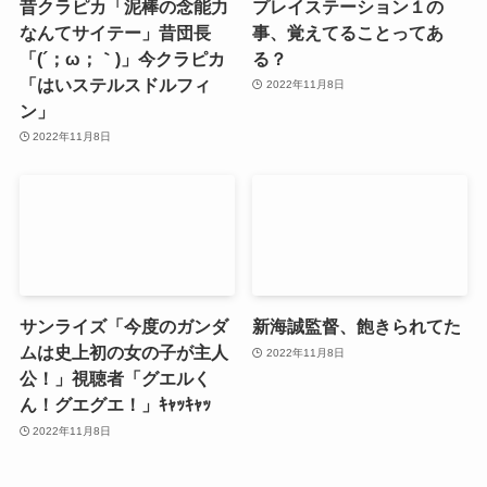
昔クラピカ「泥棒の念能力
プレイステーション１の
なんてサイテー」昔団長
事、覚えてることってあ
「(´；ω；｀)」今クラピカ
る？
「はいステルスドルフィ
2022年11月8日
ン」
2022年11月8日
サンライズ「今度のガンダ
新海誠監督、飽きられてた
ムは史上初の女の子が主人
2022年11月8日
公！」視聴者「グエルく
ん！グエグエ！」ｷｬｯｷｬｯ
2022年11月8日