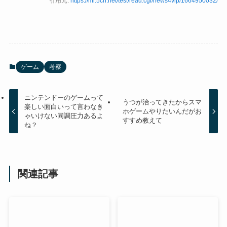
引用元:
https://mi.5ch.net/test/read.cgi/news4vip/1664950032/
ゲーム
考察
ニンテンドーのゲームって
うつが治ってきたからスマ
楽しい面白いって言わなき
ホゲームやりたいんだがお
ゃいけない同調圧力あるよ
すすめ教えて
ね？
関連記事