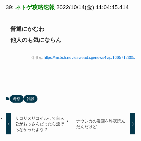
39:
ネトゲ攻略速報
2022/10/14(金) 11:04:45.414
普通にかむわ
他人のも気にならん
引用元:
https://mi.5ch.net/test/read.cgi/news4vip/1665712305/
考察
雑談
リコリスリコイルって主人
ナウシカの漫画を昨夜読ん
公がおっさんだったら流行
だんだけど
らなかったよな？