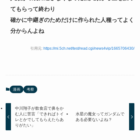
てもらって終わり
確かに中継ぎのためだけに作られた人種ってよく
分からんよね
引用元:
https://mi.5ch.net/test/read.cgi/news4vip/1665706430/
漫画
考察
中川翔子が飲食店で鼻をか
む人に苦言「できればトイ
水星の魔女ってガンダムで
レとかでしてもらえたらあ
ある必要ないよね？
りがたい」