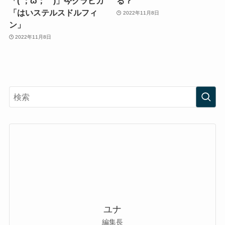
「(´；ω；｀)」今クラピカ
る？
「はいステルスドルフィ
2022年11月8日
ン」
2022年11月8日
ユナ
編集長