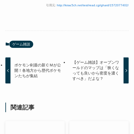
引用元:
http://krsw.5ch.net/test/read.cgi/ghard/1572077402/
ゲーム雑談
【ゲーム雑談】オープンワ
ポケモン剣盾の新ＣＭが公
ールドのマップは「狭くな
開！各地方から歴代ポケモ
っても良いから密度を濃く
ンたちが集結
すべき」だよな？
関連記事