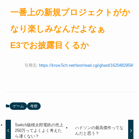
一番上の新規プロジェクトがか
なり楽しみなんだよなぁ
E3でお披露目くるか
引用元:
https://krsw.5ch.net/test/read.cgi/ghard/1620482959/
ゲーム
考察
Switch版桃太郎電鉄の売上
ハドソンの最高傑作ってな
250万ってよくよく考えた
んだと思う？
ら凄くない？