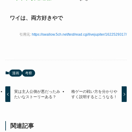
ワイは、両方好きやで
引用元:
https://swallow.5ch.net/test/read.cgi/livejupiter/1622529317/
漫画
考察
実は主人公側が悪だったみ
格ゲーの戦い方を分かりや
たいなストーリーある？
すく説明するとこうなる！
関連記事