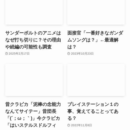
サンダーボルトのアニメは
面接官「一番好きなガンダ
なぜ打ち切りに？その理由
ムソングは？」←最適解
や続編の可能性も調査
は？
2025年2月17日
2023年10月23日
昔クラピカ「泥棒の念能力
プレイステーション１の
なんてサイテー」昔団長
事、覚えてることってあ
「(´；ω；｀)」今クラピカ
る？
「はいステルスドルフィ
2022年11月8日