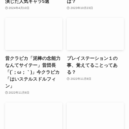
演じた人気キャラ5選
は？
2024年4月10日
2023年10月23日
昔クラピカ「泥棒の念能力
プレイステーション１の
なんてサイテー」昔団長
事、覚えてることってあ
「(´；ω；｀)」今クラピカ
る？
「はいステルスドルフィ
2022年11月8日
ン」
2022年11月8日