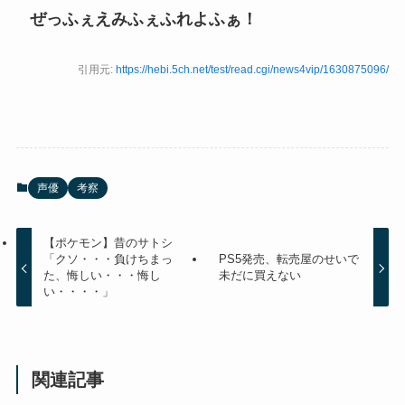
ぜっふぇえみふぇふれよふぁ！
引用元:
https://hebi.5ch.net/test/read.cgi/news4vip/1630875096/
声優
考察
【ポケモン】昔のサトシ
「クソ・・・負けちまっ
PS5発売、転売屋のせいで
た、悔しい・・・悔し
未だに買えない
い・・・・」
関連記事