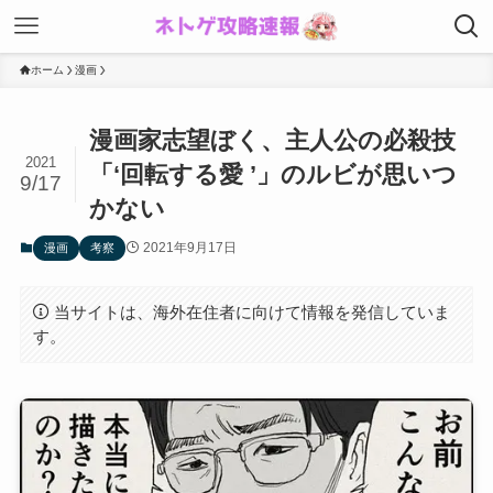
ホーム
漫画
漫画家志望ぼく、主人公の必殺技
2021
「‘回転する愛 ’」のルビが思いつ
9/17
かない
2021年9月17日
漫画
考察
当サイトは、海外在住者に向けて情報を発信していま
す。