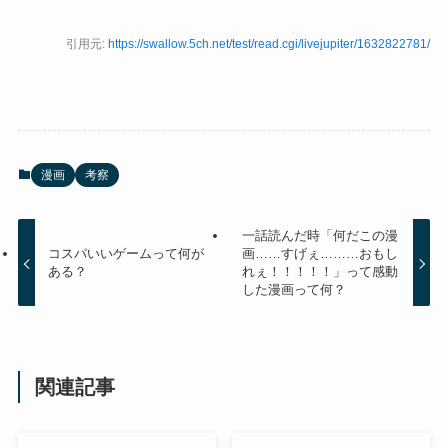
引用元:
https://swallow.5ch.net/test/read.cgi/livejupiter/1632822781/
漫画
考察
一話読んだ時「何だこの漫
コスパいいゲームって何が
画……すげぇ………おもし
ある？
れぇ！！！！！」って感動
した漫画って何？
関連記事