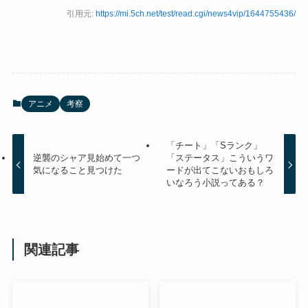
引用元:
https://mi.5ch.net/test/read.cgi/news4vip/1644755436/
アニメ
考察
「チート」「Sランク」
逆襲のシャア見始めて一つ
「ステータス」こういうワ
気になること見つけた
ードが出てこないおもしろ
いなろう小説ってある？
関連記事