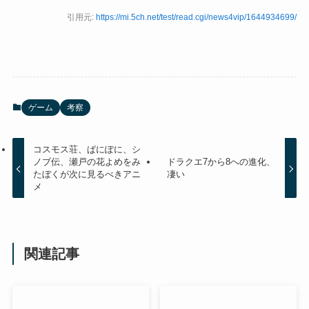
引用元:
https://mi.5ch.net/test/read.cgi/news4vip/1644934699/
ゲーム
考察
コスモス荘、ぱにぽに、シ
ノブ伝、瀬戸の花よめをみ
ドラクエ7から8への進化、
たぼくが次に見るべきアニ
凄い
メ
関連記事