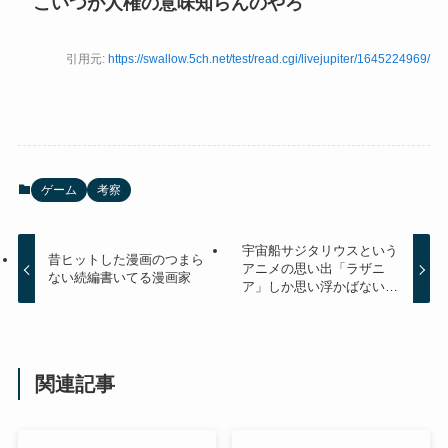
こいつが人権の意味知らんのやろ
引用元:
https://swallow.5ch.net/test/read.cgi/livejupiter/1645224969/
ゲーム
考察
宇宙船サジタリウスという
昔ヒットした漫画のつまら
アニメの思い出「ラザニ
ない続編書いてる漫画家
ア」しか思い浮かばない…
関連記事