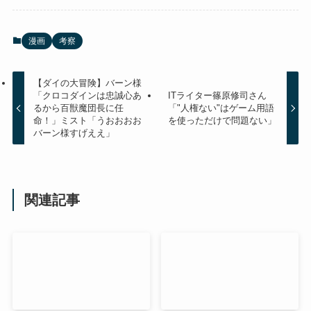
漫画
考察
【ダイの大冒険】バーン様
「クロコダインは忠誠心あ
ITライター篠原修司さん
るから百獣魔団長に任
「"人権ない"はゲーム用語
命！」ミスト「うおおおお
を使っただけで問題ない」
バーン様すげええ」
関連記事