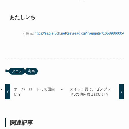
あたしンち
引用元:
https://eagle.5ch.net/test/read.cgi/livejupiter/1658986035/
アニメ
考察
オーバーロードって面白
スイッチ買う。ゼノブレー
い？
ド3の他何買えばいい？
関連記事