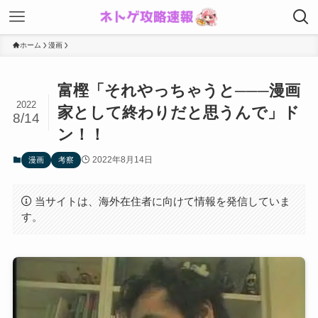
ホーム
漫画
富樫「それやっちゃうと───漫画
2022
家として終わりだと思うんで」ド
8/14
ン！！
2022年8月14日
漫画
考察
当サイトは、海外在住者に向けて情報を発信していま
す。