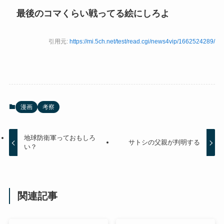
最後のコマくらい戦ってる絵にしろよ
引用元:
https://mi.5ch.net/test/read.cgi/news4vip/1662524289/
漫画
考察
地球防衛軍っておもしろ
サトシの父親が判明する
い？
関連記事