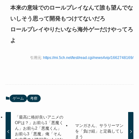
本来の意味でのロールプレイなんて誰も望んでな
いしそう思って開発もつけてないだろ
ロールプレイやりたいなら海外ゲーだけやってろ
よ
引用元:
https://mi.5ch.net/test/read.cgi/news4vip/1662748169/
ゲーム
考察
「最高に格好良いアニメの
OPは？」お前ら1「悪魔く
マンガさん、サラリーマン
ん」お前ら2「悪魔くん」
を「負け組」と定義してし
お前ら3「悪魔」俺「そん
まう