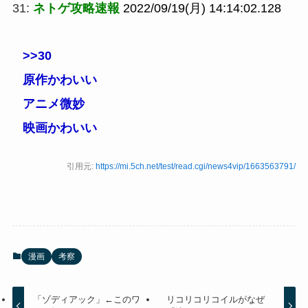
31:
ネトゲ攻略速報
2022/09/19(月) 14:14:02.128
>>30
原作かわいい
アニメ微妙
映画かわいい
引用元:
https://mi.5ch.net/test/read.cgi/news4vip/1663563791/
漫画
考察
「ゾディアック」←このワ
リコリコリコイルがなぜ