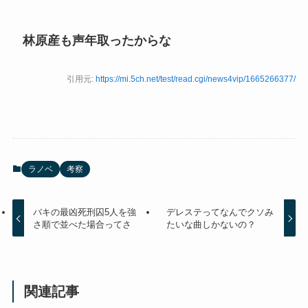
林原産も声年取ったからな
引用元:
https://mi.5ch.net/test/read.cgi/news4vip/1665266377/
ラノベ
考察
バキの最凶死刑囚5人を強
デレステってなんでクソみ
さ順で並べた場合ってさ
たいな曲しかないの？
関連記事