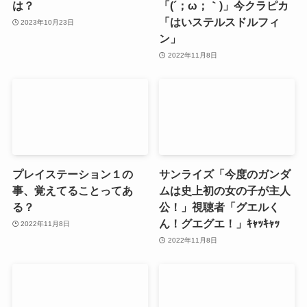
は？
「(´；ω；｀)」今クラピカ
「はいステルスドルフィ
2023年10月23日
ン」
2022年11月8日
プレイステーション１の
サンライズ「今度のガンダ
事、覚えてることってあ
ムは史上初の女の子が主人
る？
公！」視聴者「グエルく
ん！グエグエ！」ｷｬｯｷｬｯ
2022年11月8日
2022年11月8日