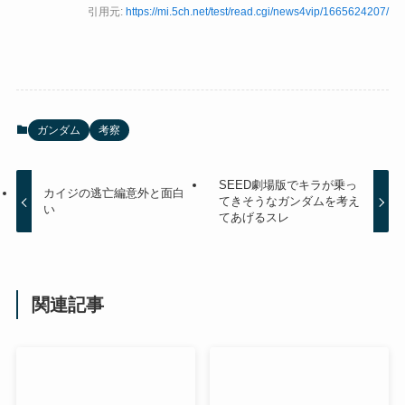
引用元:
https://mi.5ch.net/test/read.cgi/news4vip/1665624207/
ガンダム
考察
SEED劇場版でキラが乗っ
カイジの逃亡編意外と面白
てきそうなガンダムを考え
い
てあげるスレ
関連記事