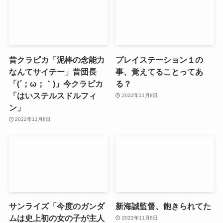
昔クラピカ「泥棒の念能力
プレイステーション１の
なんてサイテー」昔団長
事、覚えてることってあ
「(´；ω；｀)」今クラピカ
る？
「はいステルスドルフィ
2022年11月8日
ン」
2022年11月8日
サンライズ「今度のガンダ
新海誠監督、飽きられてた
ムは史上初の女の子が主人
2022年11月8日