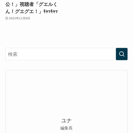
公！」視聴者「グエルく
ん！グエグエ！」ｷｬｯｷｬｯ
2022年11月8日
ユナ
編集長