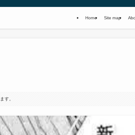
Home
Site map
Abo
います。