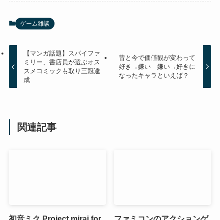
ゲーム雑談
【マンガ話題】スパイファ
昔と今で価値観が変わって
ミリー、書店員が選ぶオス
好き→嫌い 嫌い→好きに
スメコミックも取り三冠達
なったキャラといえば？
成
関連記事
初音ミク Project mirai for
ファミコンのアクションゲ