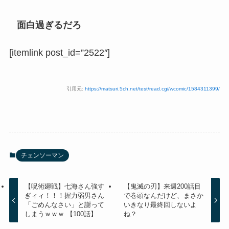
面白過ぎるだろ
[itemlink post_id=”2522″]
引用元:
https://matsuri.5ch.net/test/read.cgi/wcomic/1584311399/
チェンソーマン
【呪術廻戦】七海さん強す
【鬼滅の刃】来週200話目
ぎィィ！！！握力弱男さん
で巻頭なんだけど、まさか
「ごめんなさい」と謝って
いきなり最終回しないよ
しまうｗｗｗ 【100話】
ね？