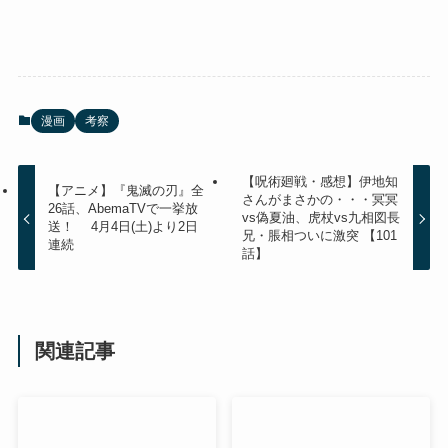
漫画
考察
【呪術廻戦・感想】伊地知
【アニメ】『鬼滅の刃』全
さんがまさかの・・・冥冥
26話、AbemaTVで一挙放
vs偽夏油、虎杖vs九相図長
送！ 4月4日(土)より2日
兄・脹相ついに激突 【101
連続
話】
関連記事