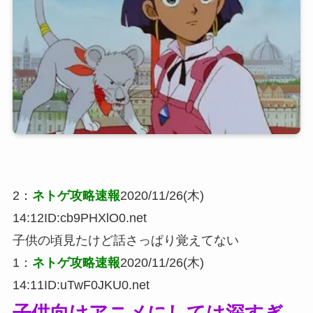
2：
ネトゲ攻略速報
2020/11/26(木)
14:12
ID:cb9PHXlO0.net
子供の頃見たけど話さっぱり覚えてない
1：
ネトゲ攻略速報
2020/11/26(木)
14:11
ID:uTwF0JKU0.net