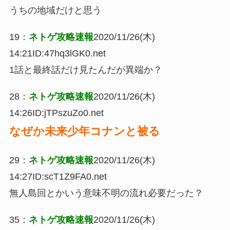
うちの地域だけと思う
19
：
ネトゲ攻略速報
2020/11/26(木)
14:21
ID:47hq3lGK0.net
1話と最終話だけ見たんだが異端か？
28
：
ネトゲ攻略速報
2020/11/26(木)
14:26
ID:jTPszuZo0.net
なぜか未来少年コナンと被る
29
：
ネトゲ攻略速報
2020/11/26(木)
14:27
ID:scT1Z9FA0.net
無人島回とかいう意味不明の流れ必要だった？
35
：
ネトゲ攻略速報
2020/11/26(木)