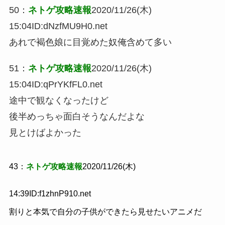
50
：
ネトゲ攻略速報
2020/11/26(木)
15:04
ID:dNzfMU9H0.net
あれで褐色娘に目覚めた奴俺含めて多い
51
：
ネトゲ攻略速報
2020/11/26(木)
15:04
ID:qPrYKfFL0.net
途中で観なくなったけど
後半めっちゃ面白そうなんだよな
見とけばよかった
43
：
ネトゲ攻略速報
2020/11/26(木)
14:39
ID:f1zhnP910.net
割りと本気で自分の子供ができたら見せたいアニメだ