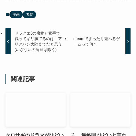
漫画
考察
ドラクエ3の魔物と素手で
戦ってギリ勝てるのは、ア
steamでまったり遊べるゲ
リアハン大陸までだと思う
ームって何？
(いざないの洞窟は除く)
関連記事
クロサギのドラマがひどい
チ。 最終回 ひどいと言わ