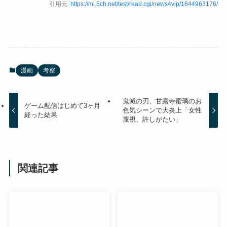
引用元:
https://mi.5ch.net/test/read.cgi/news4vip/1644963176/
漫画
考察
鬼滅の刃、甘露寺蜜璃のお
ゲーム配信はじめて3ヶ月
色気シーンで大炎上「女性
経った結果
蔑視、許しがたい」
関連記事