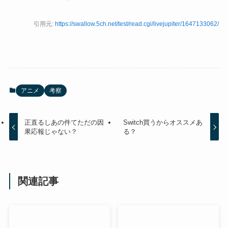
引用元:
https://swallow.5ch.net/test/read.cgi/livejupiter/1647133062/
アニメ
考察
正直るしあの件てただの因
Switch買うからオススメあ
果応報じゃない？
る？
関連記事