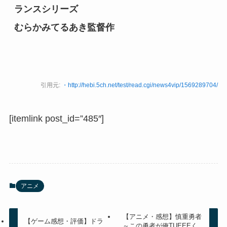
ランスシリーズ
むらかみてるあき監督作
引用元:
・http://hebi.5ch.net/test/read.cgi/news4vip/1569289704/
[itemlink post_id=”485″]
アニメ
【アニメ・感想】慎重勇者
【ゲーム感想・評価】ドラ
～この勇者が俺TUEEEく