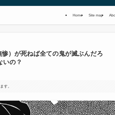
Home
Site map
Abo
無惨）が死ねば全ての鬼が滅ぶんだろ
ないの？
います。