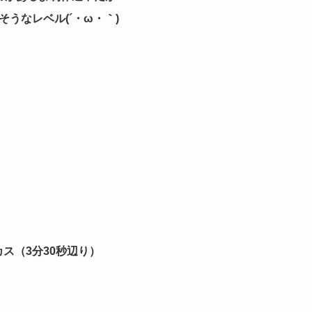
うなレベル(´・ω・｀)
カス（3分30秒辺り）