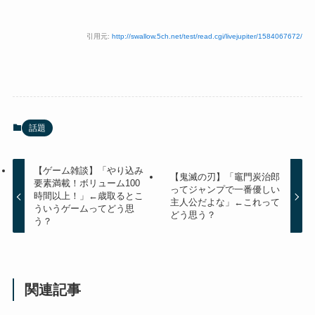
引用元:
http://swallow.5ch.net/test/read.cgi/livejupiter/1584067672/
話題
【ゲーム雑談】「やり込み
【鬼滅の刃】「竈門炭治郎
要素満載！ボリューム100
ってジャンプで一番優しい
時間以上！」←歳取るとこ
主人公だよな」←これって
ういうゲームってどう思
どう思う？
う？
関連記事