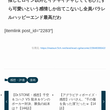
推しヒロイン以外とイチャイチャしててもひたす
ら可愛いという感情しか出てこないし全員パラレ
ルハッピーエンド最高だわ
[itemlink post_id=”2283″]
引用元:
https://matsuri.5ch.net/test/read.cgi/wcomic/1584836642/
感想・評価
漫画
【Dr.STONE・感想】千空
【アグラビティボーイズ・
＆コハク VS 龍水＆ゲンの
感想】ババさん、"千の傷
ポーカー対決、勝負の結末
を負った漢”だったｗ【14
は？【144話】
話】