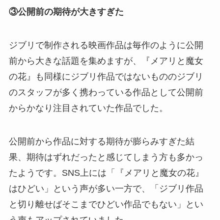
③公開前の期待が大きすぎた
ジブリで制作される映画作品は毎作のように公開
前から大きな話題を集めますが、『メアリと魔女
の花』も同様にジブリ作品ではないもののジブリ
のスタッフが多く携わっている作品として公開前
からかなり注目されていた作品でした。
公開前から作品に対する期待が膨らみすぎた結
果、期待はずれだったと感じてしまう方も多かっ
たようです。SNS上には「『メアリと魔女の花』
はひどい」という声が多い一方で、「ジブリ作品
と切り離せばそこまでひどい作品でもない」とい
う声もアップされていました。