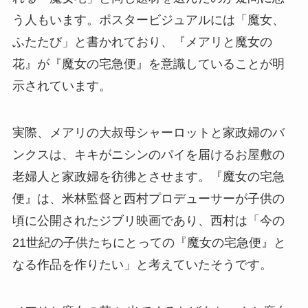
う人もいます。ポスタービジュアルには「魔女、
ふたたび」と書かれており、『メアリと魔女の
花』が『魔女の宅急便』を意識していることが明
示されています。
実際、メアリの大叔母シャーロットと家政婦のバ
ンクスは、キキがニシンのパイを届けるお屋敷の
老婦人と家政婦を彷彿とさせます。『魔女の宅急
便』は、米林監督と西村プロデューサーが子供の
頃に公開されたジブリ映画であり、西村は「今の
21世紀の子供たちにとっての『魔女の宅急便』と
なる作品を作りたい」と考えていたそうです。