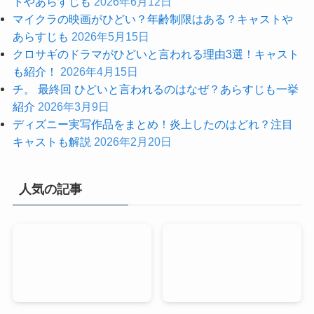
トやあらすじも
2026年6月12日
マイクラの映画がひどい？年齢制限はある？キャストや
あらすじも
2026年5月15日
クロサギのドラマがひどいと言われる理由3選！キャスト
も紹介！
2026年4月15日
チ。 最終回 ひどいと言われるのはなぜ？あらすじも一挙
紹介
2026年3月9日
ディズニー実写作品をまとめ！炎上したのはどれ？注目
キャストも解説
2026年2月20日
人気の記事