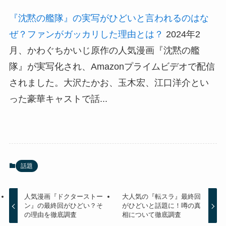
『沈黙の艦隊』の実写がひどいと言われるのはな
ぜ？ファンがガッカリした理由とは？
2024年2
月、かわぐちかいじ原作の人気漫画『沈黙の艦
隊』が実写化され、Amazonプライムビデオで配信
されました。大沢たかお、玉木宏、江口洋介とい
った豪華キャストで話...
話題
人気漫画『ドクターストー
大人気の『転スラ』最終回
ン』の最終回がひどい？そ
がひどいと話題に！噂の真
の理由を徹底調査
相について徹底調査