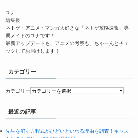
ユナ
編集長
ネトゲ・アニメ・マンガ大好きな「ネトゲ攻略速報」専
属メイドのユナです！
最新アップデートも、アニメの考察も、ちゃーんとチェ
ックしてお届けします！
カテゴリー
カテゴリー
最近の記事
先生を消す方程式がひどいといわる理由を調査！キャス