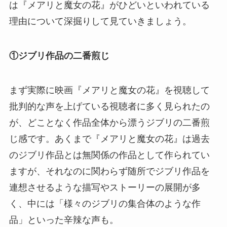
は『メアリと魔女の花』がひどいといわれている
理由について深掘りして見ていきましょう。
①ジブリ作品の二番煎じ
まず実際に映画『メアリと魔女の花』を視聴して
批判的な声を上げている視聴者に多く見られたの
が、どことなく作品全体から漂うジブリの二番煎
じ感です。あくまで『メアリと魔女の花』は過去
のジブリ作品とは無関係の作品として作られてい
ますが、それなのに関わらず随所でジブリ作品を
連想させるような描写やストーリーの展開が多
く、中には「様々のジブリの集合体のような作
品」といった辛辣な声も。