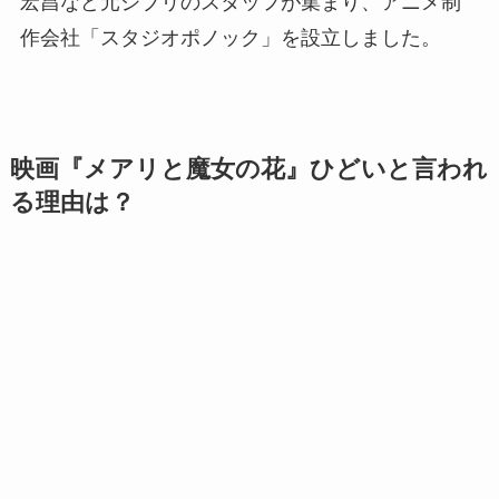
宏昌など元ジブリのスタッフが集まり、アニメ制
作会社「スタジオポノック」を設立しました。
映画『メアリと魔女の花』ひどいと言われ
る理由は？