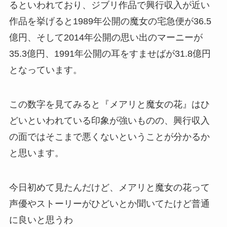
るといわれており、ジブリ作品で興行収入が近い
作品を挙げると1989年公開の魔女の宅急便が36.5
億円、そして2014年公開の思い出のマーニーが
35.3億円、1991年公開の耳をすませばが31.8億円
となっています。
この数字を見てみると『メアリと魔女の花』はひ
どいといわれている印象が強いものの、興行収入
の面ではそこまで悪くないということが分かるか
と思います。
今日初めて見たんだけど、メアリと魔女の花って
声優やストーリーがひどいとか聞いてたけど普通
に良いと思うわ