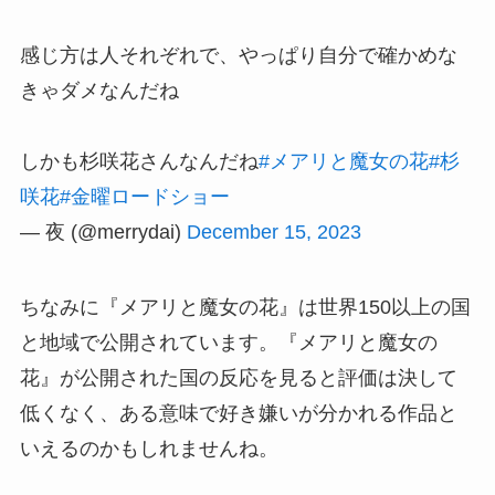
感じ方は人それぞれで、やっぱり自分で確かめな
きゃダメなんだね
しかも杉咲花さんなんだね
#メアリと魔女の花
#杉
咲花
#金曜ロードショー
— 夜 (@merrydai)
December 15, 2023
ちなみに『メアリと魔女の花』は世界150以上の国
と地域で公開されています。『メアリと魔女の
花』が公開された国の反応を見ると評価は決して
低くなく、ある意味で好き嫌いが分かれる作品と
いえるのかもしれませんね。