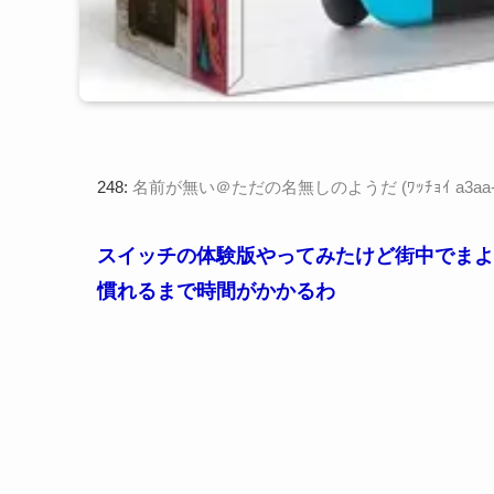
248:
名前が無い＠ただの名無しのようだ (ﾜｯﾁｮｲ a3aa-sn+c 
スイッチの体験版やってみたけど街中でまよ
慣れるまで時間がかかるわ