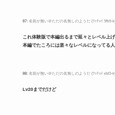
87:
名前が無い＠ただの名無しのようだ (ﾜｯﾁｮｲ 9fb9-kyym [
これ体験版で本編出るまで延々とレベル上げ
本編でたころには楽々なレベルになってる人
88:
名前が無い＠ただの名無しのようだ (ﾜｯﾁｮｲ ebf3-kyym [
Lv20までだけど