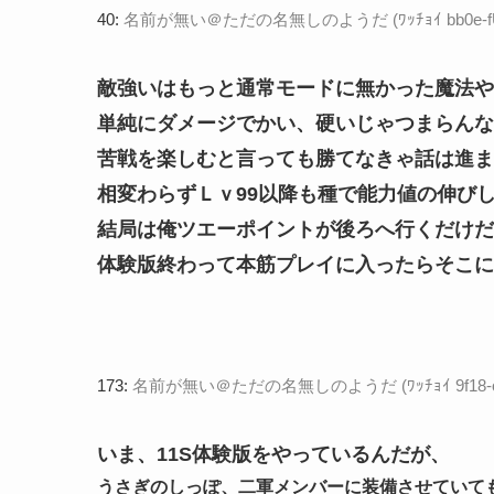
40:
名前が無い＠ただの名無しのようだ (ﾜｯﾁｮｲ bb0e-fUZA [
敵強いはもっと通常モードに無かった魔法や
単純にダメージでかい、硬いじゃつまらんな
苦戦を楽しむと言っても勝てなきゃ話は進ま
相変わらずＬｖ99以降も種で能力値の伸び
結局は俺ツエーポイントが後ろへ行くだけだ
体験版終わって本筋プレイに入ったらそこに
173:
名前が無い＠ただの名無しのようだ (ﾜｯﾁｮｲ 9f18-o78b [
いま、11S体験版をやっているんだが、
うさぎのしっぽ、二軍メンバーに装備させていて