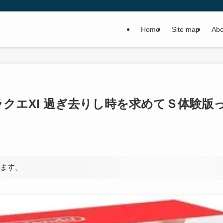
Home
Site map
Abo
ラクエXI 過ぎ去りし時を求めてＳ体験版
います。