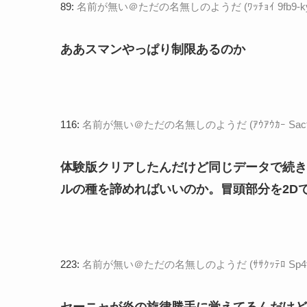
89:
名前が無い＠ただの名無しのようだ (ﾜｯﾁｮｲ 9fb9-kyym [
ああスマンやっぱり制限あるのか
116:
名前が無い＠ただの名無しのようだ (ｱｳｱｳｶｰ Sacf-bKc+
体験版クリアしたんだけど同じデータで続き
ルの種を諦めればいいのか。冒頭部分を2D
223:
名前が無い＠ただの名無しのようだ (ｻｻｸｯﾃﾛ Sp4f-wcaW
セーニャが炎の旋律勝手に覚えてるんだけど