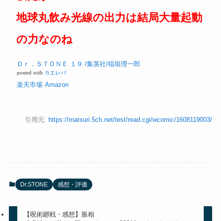
地球丸飲み光線の出力は結局大量起動
の力なのね
Ｄｒ．ＳＴＯＮＥ １９ /集英社/稲垣理一郎
posted with
カエレバ
楽天市場
Amazon
引用元:
https://matsuri.5ch.net/test/read.cgi/wcomic/1608119003/
Dr.STONE
感想・評価
【呪術廻戦・感想】脹相