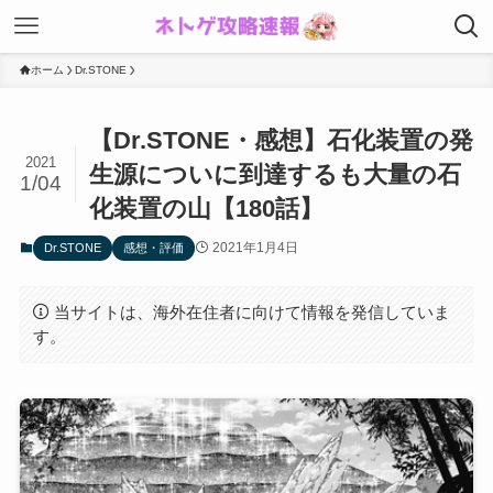
ホーム
Dr.STONE
【Dr.STONE・感想】石化装置の発
2021
生源についに到達するも大量の石
1/04
化装置の山【180話】
2021年1月4日
Dr.STONE
感想・評価
当サイトは、海外在住者に向けて情報を発信していま
す。