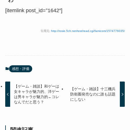
[itemlink post_id=”1642″]
引用元:
http://rosie.5ch.net/test/read.cgi/famicom/1574776035/
感想・評価
【ゲーム・雑談】和ゲーは
【ゲーム・雑談】十三機兵
女キャラが魅力的、洋ゲー
防衛圏発売なのに誰も話題
は男キャラが魅力的←コレ
にしない
なんでだと思う？